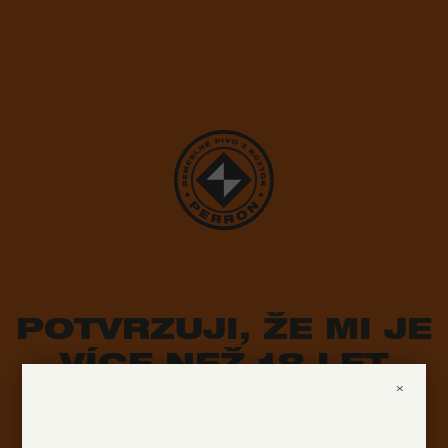
POTVRZUJI, ŽE MI JE
VÍCE NEŽ 18 LET
×
ANO
NE