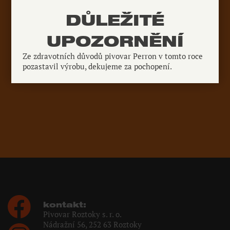
DŮLEŽITÉ
UPOZORNĚNÍ
Ze zdravotních důvodů pivovar Perron v tomto roce
pozastavil výrobu, dekujeme za pochopení.
kontakt:
Pivovar Roztoky s. r. o.
Nádražní 56, 252 63 Roztoky